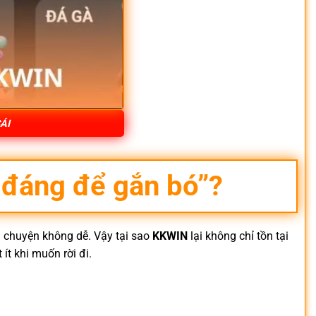
ÁI
 đáng để gắn bó”?
à chuyện không dễ. Vậy tại sao
KKWIN
lại không chỉ tồn tại
t khi muốn rời đi.