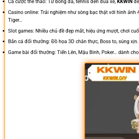
Cá cược thể thao: Từ bóng đá, tennis đến đua xe,
KKWIN
đề
Casino online: Trải nghiệm như sòng bạc thật với hình ảnh
Tiger…
Slot games: Nhiều chủ đề đẹp mắt, hiệu ứng mượt, chơi cuốn
Bắn cá đổi thưởng: Đồ họa 3D chân thực, Boss to, súng xịn.
Game bài đổi thưởng: Tiến Lên, Mậu Binh, Poker… dành cho a