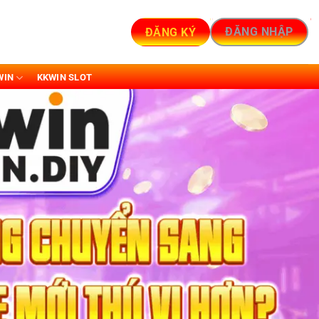
ĐĂNG NHẬP
ĐĂNG KÝ
WIN
KKWIN SLOT