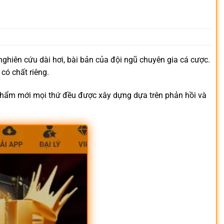
nghiên cứu dài hơi, bài bản của đội ngũ chuyên gia cá cược.
có chất riêng.
n phẩm mới mọi thứ đều được xây dựng dựa trên phản hồi và