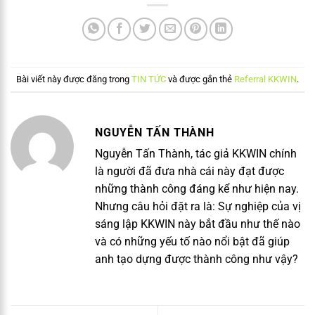
Bài viết này được đăng trong
TIN TỨC
và được gắn thẻ
Referral KKWIN
.
NGUYỄN TẤN THÀNH
Nguyễn Tấn Thành, tác giả KKWIN chính
là người đã đưa nhà cái này đạt được
những thành công đáng kể như hiện nay.
Nhưng câu hỏi đặt ra là: Sự nghiệp của vị
sáng lập KKWIN này bắt đầu như thế nào
và có những yếu tố nào nổi bật đã giúp
anh tạo dựng được thành công như vậy?