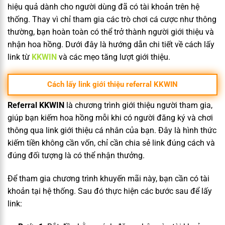
hiệu quả dành cho người dùng đã có tài khoản trên hệ
thống. Thay vì chỉ tham gia các trò chơi cá cược như thông
thường, bạn hoàn toàn có thể trở thành người giới thiệu và
nhận hoa hồng. Dưới đây là hướng dẫn chi tiết về cách lấy
link từ
KKWIN
và các mẹo tăng lượt giới thiệu.
Cách lấy link giới thiệu referral KKWIN
Referral KKWIN
là chương trình giới thiệu người tham gia,
giúp bạn kiếm hoa hồng mỗi khi có người đăng ký và chơi
thông qua link giới thiệu cá nhân của bạn. Đây là hình thức
kiếm tiền không cần vốn, chỉ cần chia sẻ link đúng cách và
đúng đối tượng là có thể nhận thưởng.
Để tham gia chương trình khuyến mãi này, bạn cần có tài
khoản tại hệ thống. Sau đó thực hiện các bước sau để lấy
link: