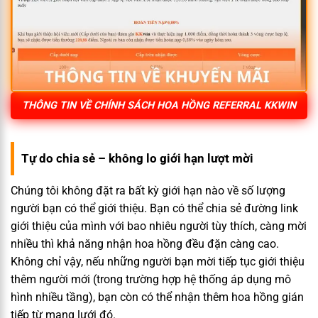
THÔNG TIN VỀ CHÍNH SÁCH HOA HỒNG REFERRAL KKWIN
Tự do chia sẻ – không lo giới hạn lượt mời
Chúng tôi không đặt ra bất kỳ giới hạn nào về số lượng
người bạn có thể giới thiệu. Bạn có thể chia sẻ đường link
giới thiệu của mình với bao nhiêu người tùy thích, càng mời
nhiều thì khả năng nhận hoa hồng đều đặn càng cao.
Không chỉ vậy, nếu những người bạn mời tiếp tục giới thiệu
thêm người mới (trong trường hợp hệ thống áp dụng mô
hình nhiều tầng), bạn còn có thể nhận thêm hoa hồng gián
tiếp từ mạng lưới đó.