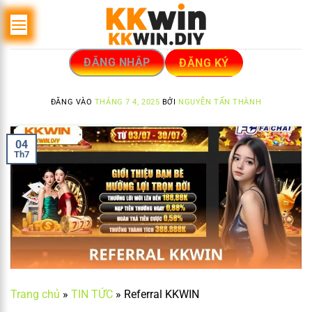
Bỏ
qua
nội
dung
ĐĂNG NHẬP
ĐĂNG KÝ
ĐĂNG VÀO
THÁNG 7 4, 2025
BỞI
NGUYỄN TẤN THÀNH
04
Th7
Trang chủ
»
TIN TỨC
»
Referral KKWIN