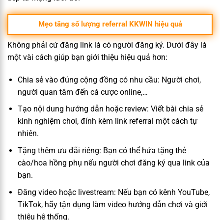
Mẹo tăng số lượng referral KKWIN hiệu quả
Không phải cứ đăng link là có người đăng ký. Dưới đây là
một vài cách giúp bạn giới thiệu hiệu quả hơn:
Chia sẻ vào đúng cộng đồng có nhu cầu: Người chơi,
người quan tâm đến cá cược online,…
Tạo nội dung hướng dẫn hoặc review: Viết bài chia sẻ
kinh nghiệm chơi, đính kèm link referral một cách tự
nhiên.
Tặng thêm ưu đãi riêng: Bạn có thể hứa tặng thẻ
cào/hoa hồng phụ nếu người chơi đăng ký qua link của
bạn.
Đăng video hoặc livestream: Nếu bạn có kênh YouTube,
TikTok, hãy tận dụng làm video hướng dẫn chơi và giới
thiệu hệ thống.