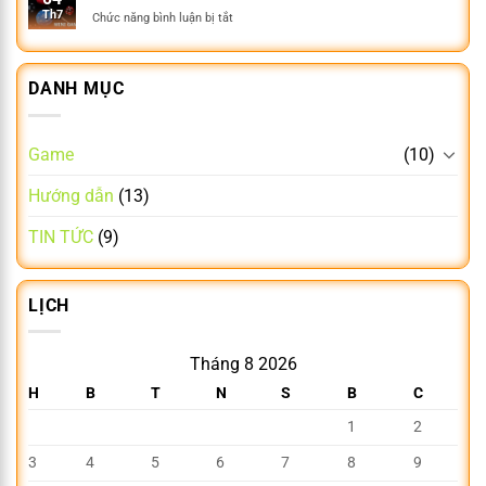
cá
Th7
Chức năng bình luận bị tắt
ở
cược
Mini
KKWIN
Game
KKWIN
DANH MỤC
Game
(10)
Hướng dẫn
(13)
TIN TỨC
(9)
LỊCH
Tháng 8 2026
H
B
T
N
S
B
C
1
2
3
4
5
6
7
8
9