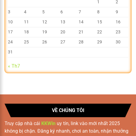
1
2
3
4
5
6
7
8
9
10
11
12
13
14
15
16
17
18
19
20
21
22
23
24
25
26
27
28
29
30
31
« Th7
VỀ CHÚNG TÔI
Truy cập nhà cái
KKWin
uy tín, link vào mới nhất 2025
không bị chặn. Đăng ký nhanh, chơi an toàn, nhận thưởng