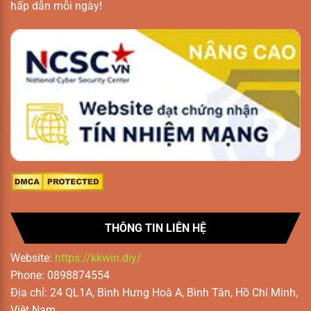
hấp dẫn mỗi ngày!
THÔNG TIN LIÊN HỆ
Website:
https://kkwin.diy/
Phone: 0898874554
Địa chỉ: 24 QL1A, Bình Hưng Hoà A, Bình Tân, Hồ Chí Minh,
Việt Nam