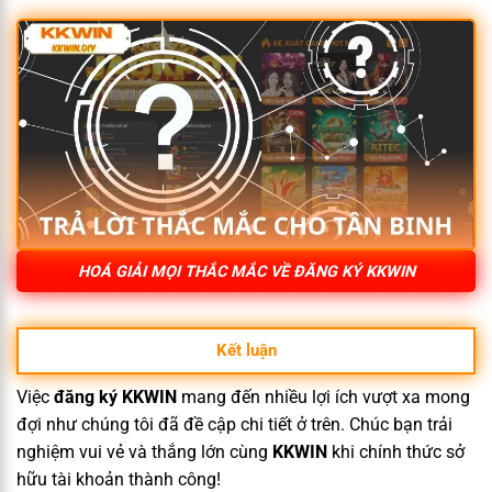
HOÁ GIẢI MỌI THẮC MẮC VỀ ĐĂNG KÝ KKWIN
Kết luận
Việc
đăng ký KKWIN
mang đến nhiều lợi ích vượt xa mong
đợi như chúng tôi đã đề cập chi tiết ở trên. Chúc bạn trải
nghiệm vui vẻ và thắng lớn cùng
KKWIN
khi chính thức sở
hữu tài khoản thành công!