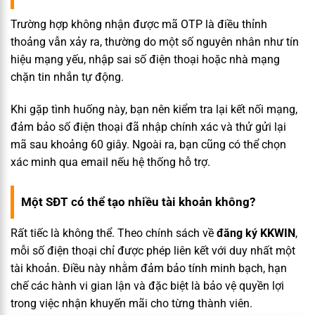
Trường hợp không nhận được mã OTP là điều thỉnh
thoảng vẫn xảy ra, thường do một số nguyên nhân như tín
hiệu mạng yếu, nhập sai số điện thoại hoặc nhà mạng
chặn tin nhắn tự động.
Khi gặp tình huống này, bạn nên kiểm tra lại kết nối mạng,
đảm bảo số điện thoại đã nhập chính xác và thử gửi lại
mã sau khoảng 60 giây. Ngoài ra, bạn cũng có thể chọn
xác minh qua email nếu hệ thống hỗ trợ.
Một SĐT có thể tạo nhiều tài khoản không?
Rất tiếc là không thể. Theo chính sách về
đăng ký KKWIN
,
mỗi số điện thoại chỉ được phép liên kết với duy nhất một
tài khoản. Điều này nhằm đảm bảo tính minh bạch, hạn
chế các hành vi gian lận và đặc biệt là bảo vệ quyền lợi
trong việc nhận khuyến mãi cho từng thành viên.