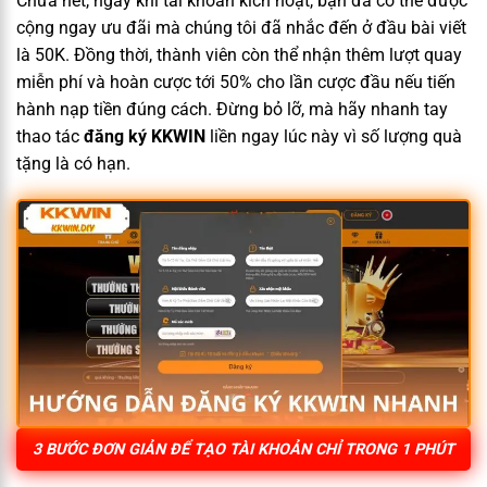
Chưa hết, ngay khi tài khoản kích hoạt, bạn đã có thể được
cộng ngay ưu đãi mà chúng tôi đã nhắc đến ở đầu bài viết
là 50K. Đồng thời, thành viên còn thể nhận thêm lượt quay
miễn phí và hoàn cược tới 50% cho lần cược đầu nếu tiến
hành nạp tiền đúng cách. Đừng bỏ lỡ, mà hãy nhanh tay
thao tác
đăng ký KKWIN
liền ngay lúc này vì số lượng quà
tặng là có hạn.
3 BƯỚC ĐƠN GIẢN ĐỂ TẠO TÀI KHOẢN CHỈ TRONG 1 PHÚT