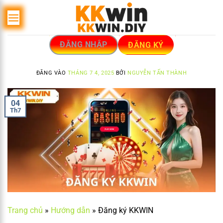
Bỏ
qua
nội
dung
ĐĂNG NHẬP
ĐĂNG KÝ
ĐĂNG VÀO
THÁNG 7 4, 2025
BỞI
NGUYỄN TẤN THÀNH
04
Th7
Trang chủ
»
Hướng dẫn
»
Đăng ký KKWIN