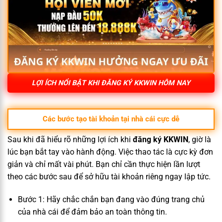
LỢI ÍCH NỔI BẬT KHI ĐĂNG KÝ KKWIN HÔM NAY
Các bước tạo tài khoản tại nhà cái cực dễ
Sau khi đã hiểu rõ những lợi ích khi
đăng ký KKWIN
, giờ là
lúc bạn bắt tay vào hành động. Việc thao tác là cực kỳ đơn
giản và chỉ mất vài phút. Bạn chỉ cần thực hiện lần lượt
theo các bước sau để sở hữu tài khoản riêng ngay lập tức.
Bước 1: Hãy chắc chắn bạn đang vào đúng trang chủ
của nhà cái để đảm bảo an toàn thông tin.