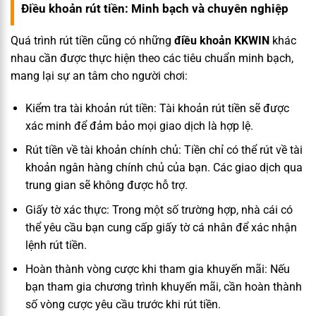
Điều khoản rút tiền: Minh bạch và chuyên nghiệp
Quá trình rút tiền cũng có những
điều khoản KKWIN
khác
nhau cần được thực hiện theo các tiêu chuẩn minh bạch,
mang lại sự an tâm cho người chơi:
Kiểm tra tài khoản rút tiền: Tài khoản rút tiền sẽ được
xác minh để đảm bảo mọi giao dịch là hợp lệ.
Rút tiền về tài khoản chính chủ: Tiền chỉ có thể rút về tài
khoản ngân hàng chính chủ của bạn. Các giao dịch qua
trung gian sẽ không được hỗ trợ.
Giấy tờ xác thực: Trong một số trường hợp, nhà cái có
thể yêu cầu bạn cung cấp giấy tờ cá nhân để xác nhận
lệnh rút tiền.
Hoàn thành vòng cược khi tham gia khuyến mãi: Nếu
bạn tham gia chương trình khuyến mãi, cần hoàn thành
số vòng cược yêu cầu trước khi rút tiền.