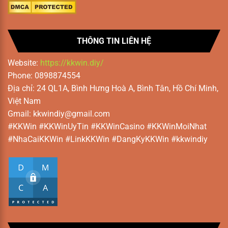
THÔNG TIN LIÊN HỆ
Website:
https://kkwin.diy/
Phone: 0898874554
Địa chỉ: 24 QL1A, Bình Hưng Hoà A, Bình Tân, Hồ Chí Minh,
Việt Nam
Gmail:
kkwindiy@gmail.com
#KKWin #KKWinUyTin #KKWinCasino #KKWinMoiNhat
#NhaCaiKKWin #LinkKKWin #DangKyKKWin #kkwindiy