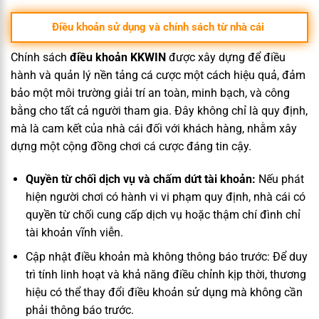
Điều khoản sử dụng và chính sách từ nhà cái
Chính sách
điều khoản KKWIN
được xây dựng để điều
hành và quản lý nền tảng cá cược một cách hiệu quả, đảm
bảo một môi trường giải trí an toàn, minh bạch, và công
bằng cho tất cả người tham gia. Đây không chỉ là quy định,
mà là cam kết của nhà cái đối với khách hàng, nhằm xây
dựng một cộng đồng chơi cá cược đáng tin cậy.
Quyền từ chối dịch vụ và chấm dứt tài khoản:
Nếu phát
hiện người chơi có hành vi vi phạm quy định, nhà cái có
quyền từ chối cung cấp dịch vụ hoặc thậm chí đình chỉ
tài khoản vĩnh viễn.
Cập nhật điều khoản mà không thông báo trước: Để duy
trì tính linh hoạt và khả năng điều chỉnh kịp thời, thương
hiệu có thể thay đổi điều khoản sử dụng mà không cần
phải thông báo trước.