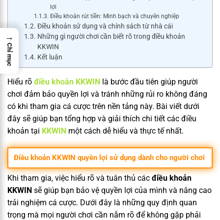
lợi
Điều khoản rút tiền: Minh bạch và chuyên nghiệp
Điều khoản sử dụng và chính sách từ nhà cái
→
Những gì người chơi cần biết rõ trong điều khoản
KKWIN
Chỉ mục
Kết luận
Hiểu rõ
điều khoản KKWIN
là bước đầu tiên giúp người
chơi đảm bảo quyền lợi và tránh những rủi ro không đáng
có khi tham gia cá cược trên nền tảng này. Bài viết dưới
đây sẽ giúp bạn tổng hợp và giải thích chi tiết các điều
khoản tại
KKWIN
một cách dễ hiểu và thực tế nhất.
Điều khoản KKWIN quyền lợi sử dụng dành cho người chơi
Khi tham gia, việc hiểu rõ và tuân thủ các
điều khoản
KKWIN
sẽ giúp bạn bảo vệ quyền lợi của mình và nâng cao
trải nghiệm cá cược. Dưới đây là những quy định quan
trọng mà mọi người chơi cần nắm rõ để không gặp phải