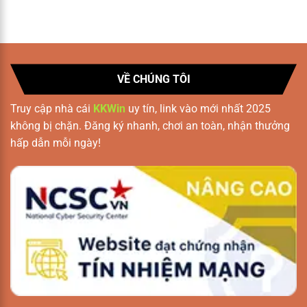
VỀ CHÚNG TÔI
Truy cập nhà cái
KKWin
uy tín, link vào mới nhất 2025
không bị chặn. Đăng ký nhanh, chơi an toàn, nhận thưởng
hấp dẫn mỗi ngày!