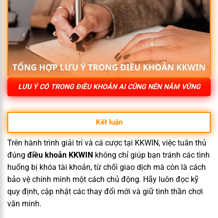
LƯU Ý CÓ TRONG ĐIỀU KHOẢN AI CŨNG NÊN NẮM VỮNG
Kết luận
Trên hành trình giải trí và cá cược tại KKWIN, việc tuân thủ
đúng
điều khoản KKWIN
không chỉ giúp bạn tránh các tình
huống bị khóa tài khoản, từ chối giao dịch mà còn là cách
bảo vệ chính mình một cách chủ động. Hãy luôn đọc kỹ
quy định, cập nhật các thay đổi mới và giữ tinh thần chơi
văn minh.