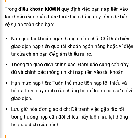
Trong
điều khoản KKWIN
quy định việc bạn nạp tiền vào
tài khoản cần phải được thực hiện đúng quy trình để bảo
vệ sự an toàn cho bạn:
Nạp qua tài khoản ngân hàng chính chủ: Chỉ thực hiện
giao dịch nạp tiền qua tài khoản ngân hàng hoặc ví điện
tử của chính bạn để giảm thiểu rủi ro.
Thông tin giao dịch chính xác: Đảm bảo cung cấp đầy
đủ và chính xác thông tin khi nạp tiền vào tài khoản.
Hạn mức nạp tiền: Tuân thủ mức tiền nạp tối thiểu và
tối đa theo quy định của chúng tôi để tránh các sự cố về
giao dịch.
Lưu giữ hóa đơn giao dịch: Để tránh việc gặp rắc rối
trong trường hợp cần đối chiếu, hãy luôn lưu lại thông
tin giao dịch của mình.