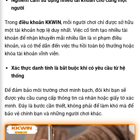
Nghiêm cấm sử dụng nhiều tài khoản cho cùng một
người
Trong
điều khoản KKWIN
, mỗi người chơi chỉ được sở hữu
một tài khoản hợp lệ duy nhất. Việc cố tình tạo nhiều tài
khoản để nhận khuyến mãi nhiều lần là vi phạm điều
khoản, và có thể dẫn đến việc thu hồi toàn bộ thưởng hoặc
khóa tài khoản vĩnh viễn.
Xác thực danh tính là bắt buộc khi có yêu cầu từ hệ
thống
Để đảm bảo môi trường chơi minh bạch, đôi khi bạn sẽ
được yêu cầu cung cấp thông tin cá nhân hoặc giấy tờ xác
minh. Đây là bước cần thiết, không phải để làm khó mà để
bảo vệ chính bạn và những người chơi khác.