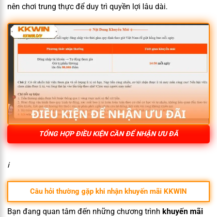
nên chơi trung thực để duy trì quyền lợi lâu dài.
TỔNG HỢP ĐIỀU KIỆN CẦN ĐỂ NHẬN ƯU ĐÃ
i
Câu hỏi thường gặp khi nhận khuyến mãi KKWIN
Bạn đang quan tâm đến những chương trình
khuyến mãi