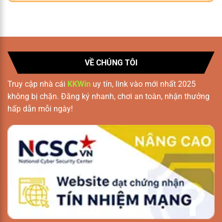
VỀ CHÚNG TÔI
Truy cập nhà cái
KKWin
uy tín, link vào mới nhất 2025
không bị chặn. Đăng ký nhanh, chơi an toàn, nhận thưởng
hấp dẫn mỗi ngày!