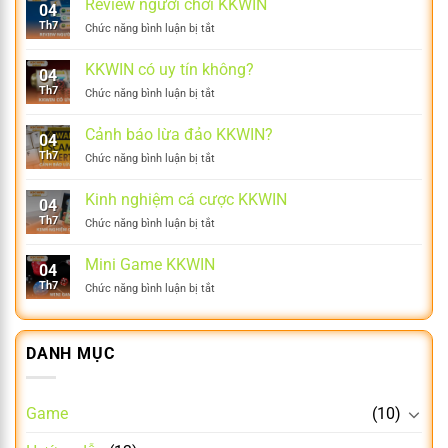
Review người chơi KKWIN
04
Th7
Chức năng bình luận bị tắt
ở
Review
người
KKWIN có uy tín không?
04
chơi
Th7
Chức năng bình luận bị tắt
ở
KKWIN
KKWIN
có
Cảnh báo lừa đảo KKWIN?
04
uy
Th7
Chức năng bình luận bị tắt
ở
tín
Cảnh
không?
báo
Kinh nghiệm cá cược KKWIN
04
lừa
Th7
Chức năng bình luận bị tắt
ở
đảo
Kinh
KKWIN?
nghiệm
Mini Game KKWIN
04
cá
Th7
Chức năng bình luận bị tắt
ở
cược
Mini
KKWIN
Game
KKWIN
DANH MỤC
Game
(10)