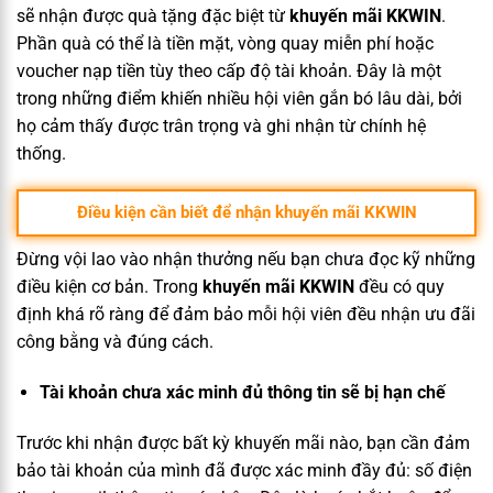
sẽ nhận được quà tặng đặc biệt từ
khuyến mãi KKWIN
.
Phần quà có thể là tiền mặt, vòng quay miễn phí hoặc
voucher nạp tiền tùy theo cấp độ tài khoản. Đây là một
trong những điểm khiến nhiều hội viên gắn bó lâu dài, bởi
họ cảm thấy được trân trọng và ghi nhận từ chính hệ
thống.
Điều kiện cần biết để nhận khuyến mãi KKWIN
Đừng vội lao vào nhận thưởng nếu bạn chưa đọc kỹ những
điều kiện cơ bản. Trong
khuyến mãi KKWIN
đều có quy
định khá rõ ràng để đảm bảo mỗi hội viên đều nhận ưu đãi
công bằng và đúng cách.
Tài khoản chưa xác minh đủ thông tin sẽ bị hạn chế
Trước khi nhận được bất kỳ khuyến mãi nào, bạn cần đảm
bảo tài khoản của mình đã được xác minh đầy đủ: số điện