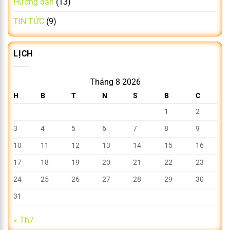
Hướng dẫn
(13)
TIN TỨC
(9)
LỊCH
Tháng 8 2026
H
B
T
N
S
B
C
1
2
3
4
5
6
7
8
9
10
11
12
13
14
15
16
17
18
19
20
21
22
23
24
25
26
27
28
29
30
31
« Th7