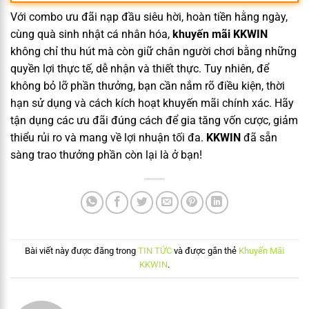
Với combo ưu đãi nạp đầu siêu hời, hoàn tiền hằng ngày,
cùng quà sinh nhật cá nhân hóa,
khuyến mãi KKWIN
không chỉ thu hút mà còn giữ chân người chơi bằng những
quyền lợi thực tế, dễ nhận và thiết thực. Tuy nhiên, để
không bỏ lỡ phần thưởng, bạn cần nắm rõ điều kiện, thời
hạn sử dụng và cách kích hoạt khuyến mãi chính xác. Hãy
tận dụng các ưu đãi đúng cách để gia tăng vốn cược, giảm
thiểu rủi ro và mang về lợi nhuận tối đa.
KKWIN
đã sẵn
sàng trao thưởng phần còn lại là ở bạn!
Bài viết này được đăng trong
TIN TỨC
và được gắn thẻ
Khuyến Mãi
KKWIN
.