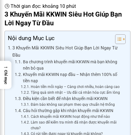
🕒 Thời gian đọc: khoảng 10 phút
3 Khuyến Mãi KKWIN Siêu Hot Giúp Bạn
Lời Ngay Từ Đầu
Nội dung Mục Lục
3 Khuyến Mãi KKWIN Siêu Hot Giúp Bạn Lời Ngay Từ
Đầu
Ba chương trình khuyến mãi KKWIN mà bạn không
→
nên bỏ qua
Chỉ mục
Khuyến mãi KKWIN nạp đầu – Nhận thêm 100% số
tiền nạp
Hoàn tiền mỗi ngày – Càng chơi nhiều, hoàn càng cao
Tặng quà sinh nhật – Ưu đãi cá nhân hóa cực ấm lòng
Điều kiện cần biết để nhận khuyến mãi KKWIN
Đảm bảo không sai phạm theo quy chuẩn hệ thống
Câu hỏi thường gặp khi nhận khuyến mãi KKWIN
Cách khuyến mãi KKWIN hoạt động như thế nào
Làm sao để kiểm tra mình đã nhận được khuyến mãi
chưa?
Có rút tiền được ngay từ khuyến mãi không?