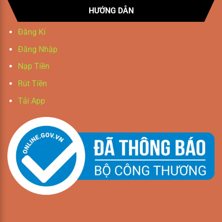
HƯỚNG DẪN
Đăng Kí
Đăng Nhập
Nạp Tiền
Rút Tiền
Tải App