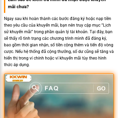
mãi chưa?
Ngay sau khi hoàn thành các bước đăng ký hoặc nạp tiền
theo yêu cầu của khuyến mãi, bạn nên truy cập mục “Lịch
sử khuyến mãi” trong phần quản lý tài khoản. Tại đây, bạn
sẽ thấy rõ tình trạng các chương trình mình đã đăng ký,
bao gồm thời gian nhận, số tiền cộng thêm và tiến độ vòng
cược. Nếu hệ thống đã cộng thưởng, số dư cũng sẽ tăng và
hiển thị trong ví chính hoặc ví khuyến mãi tùy theo hình
thức áp dụng.