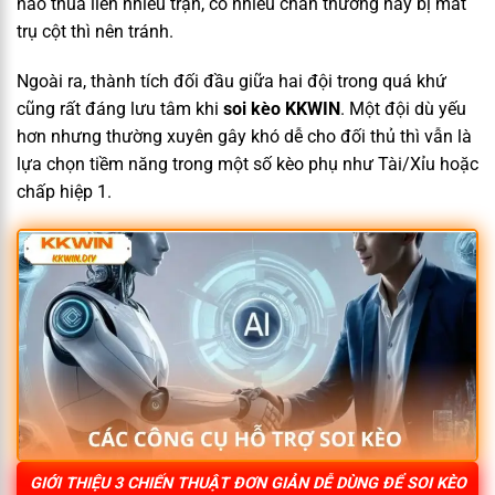
nào thua liền nhiều trận, có nhiều chấn thương hay bị mất
trụ cột thì nên tránh.
Ngoài ra, thành tích đối đầu giữa hai đội trong quá khứ
cũng rất đáng lưu tâm khi
soi kèo KKWIN
. Một đội dù yếu
hơn nhưng thường xuyên gây khó dễ cho đối thủ thì vẫn là
lựa chọn tiềm năng trong một số kèo phụ như Tài/Xỉu hoặc
chấp hiệp 1.
GIỚI THIỆU 3 CHIẾN THUẬT ĐƠN GIẢN DỄ DÙNG ĐỂ SOI KÈO