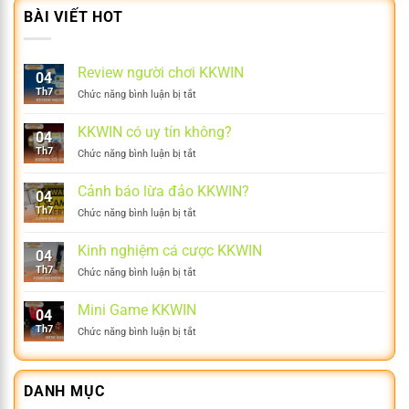
BÀI VIẾT HOT
Review người chơi KKWIN
04
Th7
Chức năng bình luận bị tắt
ở
Review
người
KKWIN có uy tín không?
04
chơi
Th7
Chức năng bình luận bị tắt
ở
KKWIN
KKWIN
có
Cảnh báo lừa đảo KKWIN?
04
uy
Th7
Chức năng bình luận bị tắt
ở
tín
Cảnh
không?
báo
Kinh nghiệm cá cược KKWIN
04
lừa
Th7
Chức năng bình luận bị tắt
ở
đảo
Kinh
KKWIN?
nghiệm
Mini Game KKWIN
04
cá
Th7
Chức năng bình luận bị tắt
ở
cược
Mini
KKWIN
Game
KKWIN
DANH MỤC