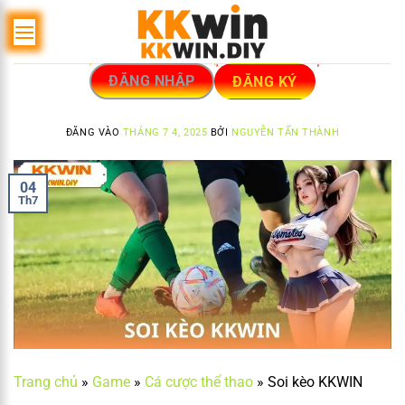
Bỏ
qua
nội
dung
ĐĂNG NHẬP
ĐĂNG KÝ
ĐĂNG VÀO
THÁNG 7 4, 2025
BỞI
NGUYỄN TẤN THÀNH
04
Th7
Trang chủ
»
Game
»
Cá cược thể thao
»
Soi kèo KKWIN