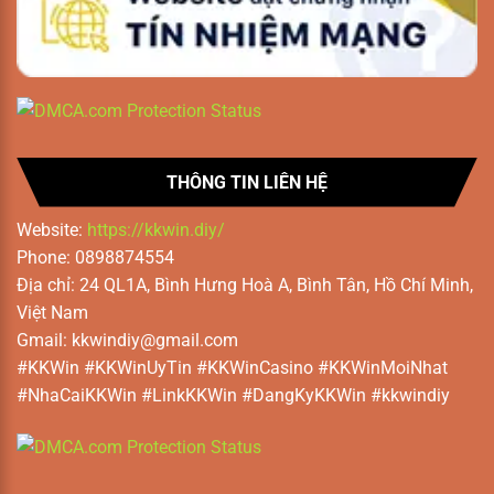
THÔNG TIN LIÊN HỆ
Website:
https://kkwin.diy/
Phone: 0898874554
Địa chỉ: 24 QL1A, Bình Hưng Hoà A, Bình Tân, Hồ Chí Minh,
Việt Nam
Gmail:
kkwindiy@gmail.com
#KKWin #KKWinUyTin #KKWinCasino #KKWinMoiNhat
#NhaCaiKKWin #LinkKKWin #DangKyKKWin #kkwindiy