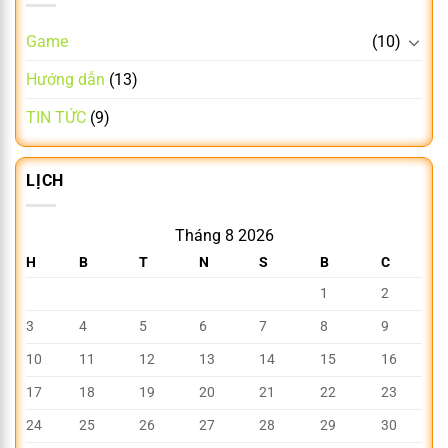
Game
(10)
Hướng dẫn
(13)
TIN TỨC
(9)
LỊCH
Tháng 8 2026
H
B
T
N
S
B
C
1
2
3
4
5
6
7
8
9
10
11
12
13
14
15
16
17
18
19
20
21
22
23
24
25
26
27
28
29
30