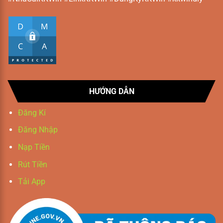
HƯỚNG DẪN
Đăng Kí
Đăng Nhập
Nạp Tiền
Rút Tiền
Tải App