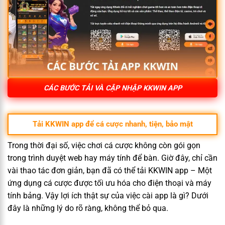
CÁC BƯỚC TẢI VÀ CẬP NHẬP KKWIN APP
Tải KKWIN app để cá cược nhanh, tiện, bảo mật
Trong thời đại số, việc chơi cá cược không còn gói gọn
trong trình duyệt web hay máy tính để bàn. Giờ đây, chỉ cần
vài thao tác đơn giản, bạn đã có thể tải KKWIN app – Một
ứng dụng cá cược được tối ưu hóa cho điện thoại và máy
tính bảng. Vậy lợi ích thật sự của việc cài app là gì? Dưới
đây là những lý do rõ ràng, không thể bỏ qua.