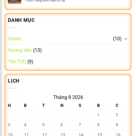
Chức năng bình luận bị tắt
ở
cược
Mini
KKWIN
Game
KKWIN
DANH MỤC
Game
(10)
Hướng dẫn
(13)
TIN TỨC
(9)
LỊCH
Tháng 8 2026
H
B
T
N
S
B
C
1
2
3
4
5
6
7
8
9
10
11
12
13
14
15
16