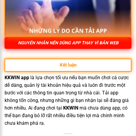
NGUYÊN NHÂN NÊN DÙNG APP THAY VÌ BẢN WEB
Kết luận
KKWIN app
là lựa chọn tối ưu nếu bạn muốn chơi cá cược
dễ dàng, quản lý tài khoản hiệu quả và luôn đi trước một
bước với các thông tin quan trọng từ nhà cái. Tải app
không tốn công, nhưng những gì bạn nhận lại sẽ đáng giá
hơn nhiều. Ai đang chơi tại
KKWIN
mà chưa dùng app, có
thể bạn đang bỏ lỡ rất nhiều điều tiện lợi mà chính mình
chưa khám phá ra.